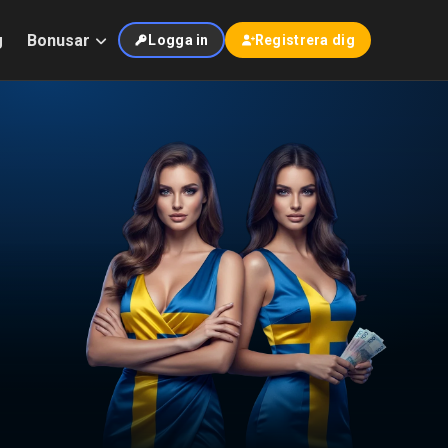
g
Bonusar
Logga in
Registrera dig