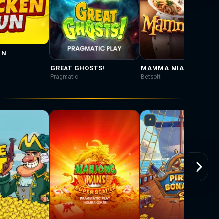
UN
GREAT GHOSTS!
MAMMA MIA! 2
Pragmatic
Betsoft
⚡