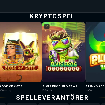
KRYPTOSPEL
⚡
BOOK OF CATS
ELVIS FROG IN VEGAS
PLINKO 100
BGaming
BGaming
InOut
SPELLEVERANTÖRER