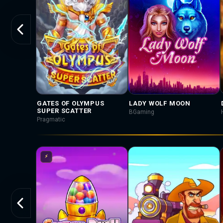
LADY WOLF MOON
GATES OF OLYMPUS
SUPER SCATTER
BGaming
Pragmatic
⚡