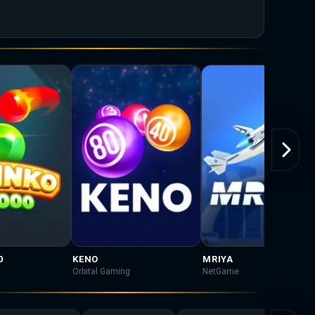
0
KENO
MRIYA
Orbital Gaming
NetGame