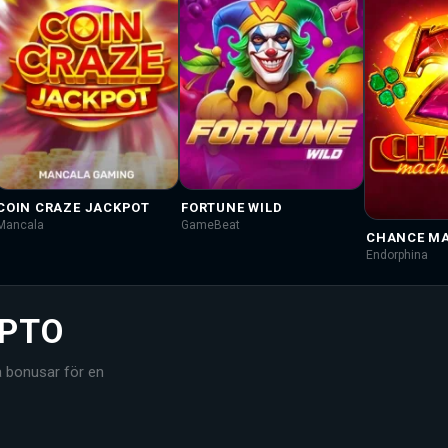
COIN CRAZE JACKPOT
FORTUNE WILD
Mancala
GameBeat
CHANCE MA
Endorphina
YPTO
 bonusar för en