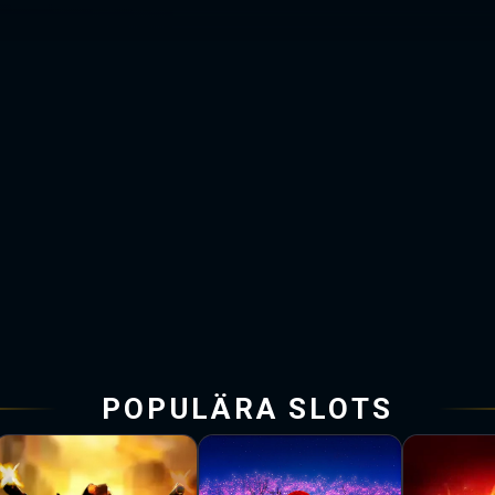
POPULÄRA SLOTS